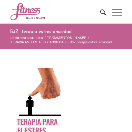
B3Z_terapia-estres-ansiedad
Usted está aquí:
Inicio
/
TRATAMIENTOS
/
LASER
/
TERAPIA ANTI ESTRES Y ANSIEDAD
/
B3Z_terapia-estres-ansiedad