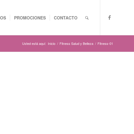
TOS
PROMOCIONES
CONTACTO
Usted está aquí:
Inicio
/
Fitness Salud y Belleza
/
Fitness-01