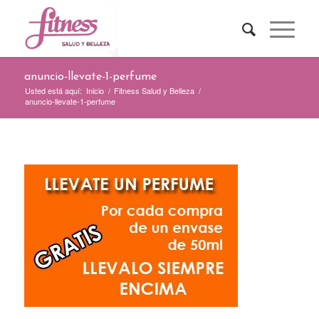
anuncio-llevate-1-perfume
Usted está aquí:
Inicio
/
Fitness Salud y Belleza
/
anuncio-llevate-1-perfume